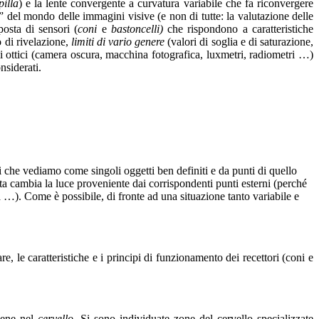
pilla
) e la lente convergente a curvatura variabile che fa riconvergere
del mondo delle immagini visive (e non di tutte: la valutazione delle
osta di sensori (
coni
e
bastoncelli)
che rispondono a caratteristiche
o di rivelazione,
limiti di vario genere
(valori di soglia e di saturazione,
i ottici (camera oscura, macchina fotografica, luxmetri, radiometri …)
nsiderati.
i che vediamo come singoli oggetti ben definiti e da punti di quello
lta cambia la luce proveniente dai corrispondenti punti esterni (perché
…). Come è possibile, di fronte ad una situazione tanto variabile e
are, le caratteristiche e i principi di funzionamento dei recettori (coni e
iene nel
cervello
. Si sono individuate zone del cervello specializzate