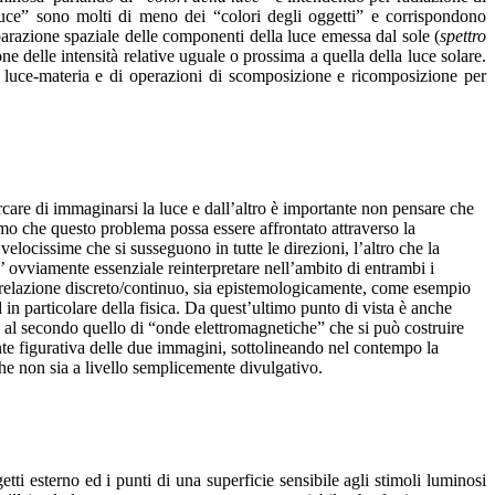
luce” sono molti di meno dei “colori degli oggetti” e corrispondono
arazione spaziale delle componenti della luce emessa dal sole (
spettro
ne delle intensità relative uguale o prossima a quella della luce solare.
ne luce-materia e di operazioni di scomposizione e ricomposizione per
ercare di immaginarsi la luce e dall’altro è importante non pensare che
mo che questo problema possa essere affrontato attraverso la
locissime che si susseguono in tutte le direzioni, l’altro che la
 ovviamente essenziale reinterpretare nell’ambito di entrambi i
la relazione discreto/continuo, sia epistemologicamente, come esempio
 in particolare della fisica. Da quest’ultimo punto di vista è anche
ed al secondo quello di “onde elettromagnetiche” che si può costruire
nte figurativa delle due immagini, sottolineando nel contempo la
che non sia a livello semplicemente divulgativo.
ti esterno ed i punti di una superficie sensibile agli stimoli luminosi