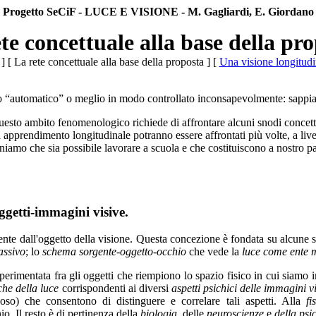
Progetto SeCiF - LUCE E VISIONE - M. Gagliardi, E. Giordano
te concettuale alla base della pr
]
[ La rete concettuale alla base della proposta ]
[
Una visione longitudin
 “automatico” o meglio in modo controllato inconsapevolmente: sapp
uesto ambito fenomenologico richiede di affrontare alcuni snodi concett
 apprendimento longitudinale potranno essere affrontati più volte, a live
teniamo che sia possibile lavorare a scuola e che costituiscono a nostro pa
oggetti-immagini visive
.
nte dall'oggetto della visione. Questa concezione è fondata su alcune sch
assivo
; lo
schema sorgente-oggetto-occhio
che vede la
luce come ente 
erimentata fra gli oggetti che riempiono lo spazio fisico in cui siamo
che della luce
corrispondenti ai diversi
aspetti psichici delle immagini v
oso) che consentono di distinguere e correlare tali aspetti. Alla
fi
o. Il resto è di pertinenza della
biologia
, delle
neuroscienze
e
della psi