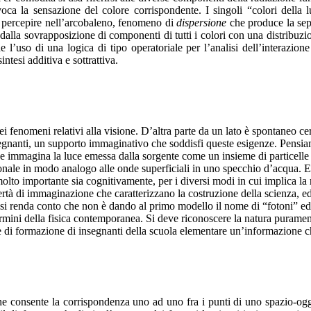
oca la sensazione del colore corrispondente. I singoli “colori della 
ile percepire nell’arcobaleno, fenomeno di
dispersione
che produce la sep
 dalla sovrapposizione di componenti di tutti i colori con una distribuzio
e l’uso di una logica di tipo operatoriale per l’analisi dell’interazio
intesi additiva e sottrattiva.
ei fenomeni relativi alla visione. D’altra parte da un lato è spontaneo c
nsegnanti, un supporto immaginativo che soddisfi queste esigenze. Pensia
e immagina la luce emessa dalla sorgente come un insieme di particelle ve
nale in modo analogo alle onde superficiali in uno specchio d’acqua. E’
è molto importante sia cognitivamente, per i diversi modi in cui implica 
ibertà di immaginazione che caratterizzano la costruzione della scienza, ed
é ci si renda conto che non è dando al primo modello il nome di “fotoni” 
ermini della fisica contemporanea. Si deve riconoscere la natura purame
se e di formazione di insegnanti della scuola elementare un’informazione 
e consente la corrispondenza uno ad uno fra i punti di uno spazio-ogget