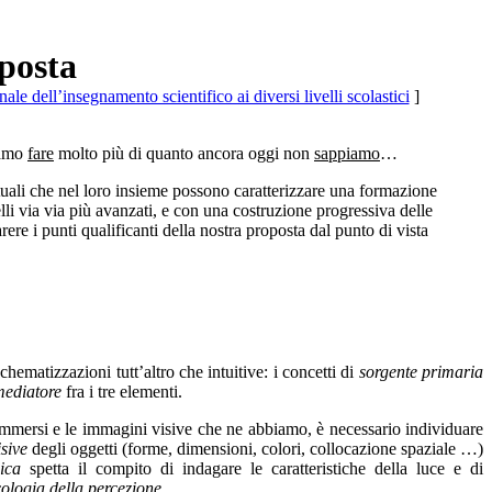
oposta
ale dell’insegnamento scientifico ai diversi livelli scolastici
]
iamo
fare
molto più di quanto ancora oggi non
sappiamo
…
uali che nel loro insieme possono caratterizzare una formazione
lli via via più avanzati, e con una costruzione progressiva delle
rere i punti qualificanti della nostra proposta dal punto di vista
ematizzazioni tutt’altro che intuitive: i concetti di
sorgente primaria
mediatore
fra i tre elementi.
 immersi e le immagini visive che ne abbiamo, è necessario individuare
isive
degli oggetti (forme, dimensioni, colori, collocazione spaziale …)
sica
spetta il compito di indagare le caratteristiche della luce e di
cologia della percezione
.