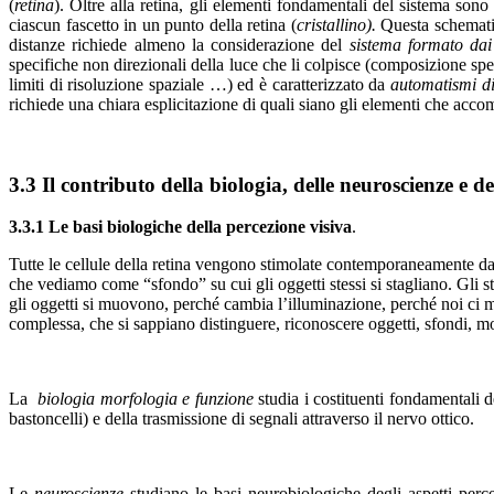
(
retina
). Oltre alla retina, gli elementi fondamentali del sistema sono 
ciascun fascetto in un punto della retina (
cristallino).
Questa schematiz
distanze richiede almeno la considerazione del
sistema formato dai
specifiche non direzionali della luce che li colpisce (composizione spe
limiti di risoluzione spaziale …) ed è caratterizzato da
automatismi di
richiede una chiara esplicitazione di quali siano gli elementi che accom
3.3 Il contributo della biologia, delle neuroscienze e de
3.3.1 Le basi biologiche della percezione visiva
.
Tutte le cellule della retina vengono stimolate contemporaneamente dall
che vediamo come “sfondo” su cui gli oggetti stessi si stagliano. Gli s
gli oggetti si muovono, perché cambia l’illuminazione, perché noi ci 
complessa, che si sappiano distinguere, riconoscere oggetti, sfondi, 
La
biologia morfologia e funzione
studia i costituenti fondamentali de
bastoncelli) e della trasmissione di segnali attraverso il nervo ottico.
Le
neuroscienze
studiano le basi neurobiologiche degli aspetti perce