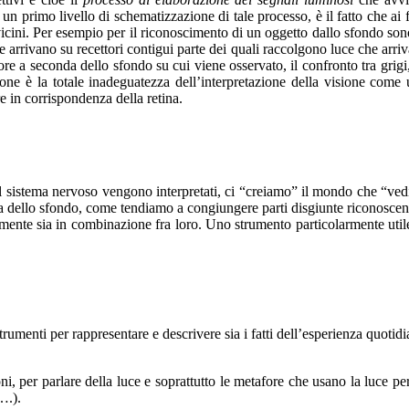
un primo livello di schematizzazione di tale processo, è il fatto che ai f
i vicini. Per esempio per il riconoscimento di un oggetto dallo sfondo sono
 arrivano su recettori contigui parte dei quali raccolgono luce che arriv
e a seconda dello sfondo su cui viene osservato, il confronto tra grigi,
one è la totale inadeguatezza dell’interpretazione della visione come
 in corrispondenza della retina.
ri del sistema nervoso vengono interpretati, ci “creiamo” il mondo che “v
a dello sfondo, come tendiamo a congiungere parti disgiunte riconoscend
atamente sia in combinazione fra loro. Uno strumento particolarmente utile
trumenti per rappresentare e descrivere sia i fatti dell’esperienza quotidia
oni, per parlare della luce e soprattutto le metafore che usano la luce per
….).