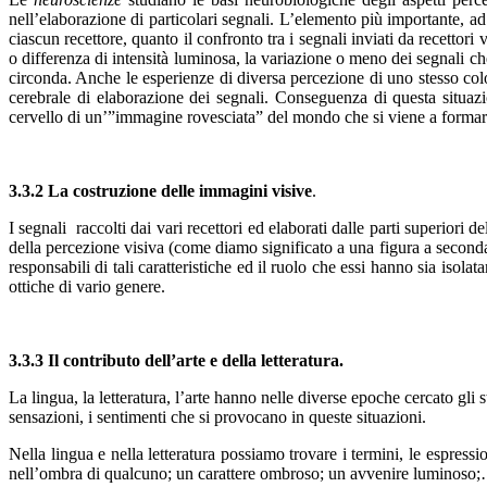
nell’elaborazione di particolari segnali. L’elemento più importante, ad 
ciascun recettore, quanto il confronto tra i segnali inviati da recettor
o differenza di intensità luminosa, la variazione o meno dei segnali che
circonda. Anche le esperienze di diversa percezione di uno stesso color
cerebrale di elaborazione dei segnali. Conseguenza di questa situazi
cervello di un’”immagine rovesciata” del mondo che si viene a formare
3.3.2 La costruzione delle immagini visive
.
I segnali
raccolti dai vari recettori ed elaborati dalle parti superio
della percezione visiva (come diamo significato a una figura a second
responsabili di tali caratteristiche ed il ruolo che essi hanno sia isol
ottiche di vario genere.
3.3.3 Il contributo dell’arte e della letteratura.
La lingua, la letteratura, l’arte hanno nelle diverse epoche cercato gli s
sensazioni, i sentimenti che si provocano in queste situazioni.
Nella lingua e nella letteratura possiamo trovare i termini, le espressi
nell’ombra di qualcuno; un carattere ombroso; un avvenire luminoso;