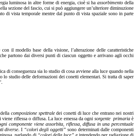
gia luminosa in altre forme di energia, cioè si ha
assorbimento
della
ella sezione del fascio, cui si può aggiungere un’ulteriore diminuzione
to di vista temporale mentre dal punto di vista spaziale sono in parte
on il modello base della visione, l’alterazione delle caratteristiche
che partono dai diversi punti di ciascun oggetto e arrivano agli occhi
ca di conseguenza sia lo studio di cosa avviene alla luce quando nella
so lo studio delle deformazioni dei conetti elementari. Si tratta di saper
”.
 della
composizione spettrale
dei conetti di luce che entrano nei nostri
ui viene riflessa o diffusa. La luce emessa da ogni
sorgente
primaria
è
ogni componente viene
assorbita, riflessa, diffusa in una percentuale
ti diverse
. I
“colori degli oggetti”
sono determinati dalle componenti
uminosa
parlando di
“colori della luce”
e intendendo per radiazione di