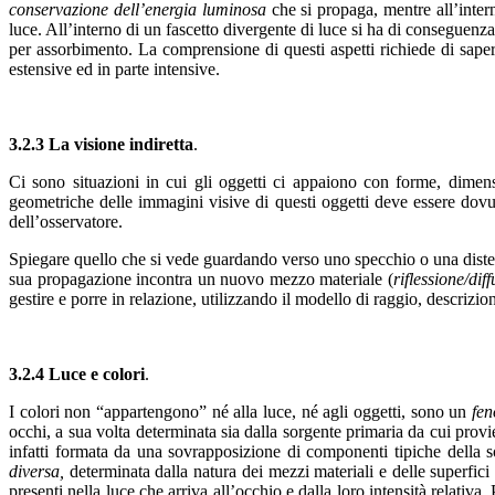
conservazione dell’energia luminosa
che si propaga, mentre all’inte
luce. All’interno di un fascetto divergente di luce si ha di conseguen
per assorbimento. La comprensione di questi aspetti richiede di saper
estensive ed in parte intensive.
3.2.3 La visione indiretta
.
Ci sono situazioni in cui gli oggetti ci appaiono con forme, dimensi
geometriche delle immagini visive di questi oggetti deve essere dovut
dell’osservatore.
Spiegare quello che si vede guardando verso uno specchio o una distes
sua propagazione incontra un nuovo mezzo materiale (
riflessione/dif
gestire e porre in relazione, utilizzando il modello di raggio, descrizion
3.2.4 Luce e colori
.
I colori non “appartengono” né alla luce, né agli oggetti, sono un
fen
occhi, a sua volta determinata sia dalla sorgente primaria da cui provi
infatti formata da una sovrapposizione di componenti tipiche della s
diversa,
determinata dalla natura dei mezzi materiali e delle superfic
presenti nella luce che arriva all’occhio e dalla loro intensità relativa