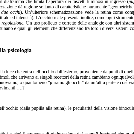
il diaframma che limita l’apertura dei fascetti luminosi in ingresso (
pu
zazione dà ragione soltanto di caratteristiche puramente “geometriche” 
 due occhi
). Un’ulteriore schematizzazione vede la retina come comp
ttrale ed intensità). L’occhio reale presenta inoltre, come ogni strument
 regolazione.
Un uso proficuo e corretto delle analogie con altri sistem
unano e quali gli elementi che differenziano fra loro i diversi sistemi co
lla psicologia
a luce che entra nell’occhio dall’esterno, proveniente da punti di quell
timoli che arrivano ai singoli recettori della retina cambiano ogniqualvo
muoviamo, o quantomeno “giriamo gli occhi” da un’altra parte e così via 
movimenti ….?
ll’occhio (dalla pupilla alla retina), le peculiarità della visione binocul
ttivi e cioè il
processo di elaborazione dei segnali luminosi
che avv