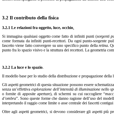
3.2 Il contributo della fisica
3.2.1 Le relazioni fra oggetto, luce, occhio
.
Si immagina qualsiasi oggetto come fatto di infiniti punti (
sorgenti p
come formata da infiniti punti-recettori. Da ogni punto-sorgente può
fascetto viene fatto convergere su uno specifico punto della
retina
. Q
punto fra lo spazio visivo e la struttura dei recettori. La geometria comp
3.2.2 La luce e lo spazio
.
Il modello base per lo studio della distribuzione e propagazione dell
Gli aspetti geometrici di questa situazione possono essere schematizzat
senza un’effettiva
esplorazione dell’intensità di illuminazione nello s
o fornite di apposite aperture), di schermi su cui raccogliere “
macch
d’ombra
”. Sono queste forme che danno ragione dell’uso del modello 
interpretando il raggio come limite o asse centrale dei fascetti contig
Oltre agli aspetti geometrici, si devono considerare gli aspetti più p