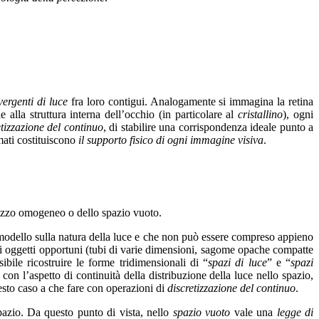
ivergenti di luce
fra loro contigui. Analogamente si immagina la retina
e alla struttura interna dell’occhio (in particolare al
cristallino
), ogni
etizzazione del continuo
, di stabilire una corrispondenza ideale punto a
rmati costituiscono
il supporto fisico di ogni immagine visiva
.
 mezzo omogeneo o dello spazio vuoto.
modello sulla natura della luce e che non può essere compreso appieno
i oggetti opportuni (tubi di varie dimensioni, sagome opache compatte
ibile ricostruire le forme tridimensionali di “
spazi di luce
” e “
spazi
n l’aspetto di continuità della distribuzione della luce nello spazio,
esto caso a che fare con operazioni di
discretizzazione del continuo
.
spazio. Da questo punto di vista, nello
spazio vuoto
vale una
legge di