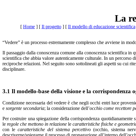
La re
[
Home
]
[
Il progetto
]
[
Il modello di educazione scientifica
“Vedere” è un processo estremamente complesso che avviene in modo
Il passaggio dalla conoscenza comune alla conoscenza scientifica in q
scientifica che abbia valore autenticamente culturale. In un percorso di
reciproche relazioni. Nel seguito sono sottolineati gli aspetti su cui ri
disciplinare.
3.1 Il modello-base della visione e la corrispondenza 
Condizione necessaria del vedere è che negli occhi entri luce provenie
e
sorgente secondaria
; la considerazione dell’
occhio come recettore p
Per costruire una spiegazione della corrispondenza quotidianamente sp
le
regole che mettono in relazione
le
caratteristiche fisiche e geometri
con le
caratteristiche del sistema percettivo
(occhio, sistema nerv
descriverne/spiegarne il processo di propagazione all’interno dell’occhi