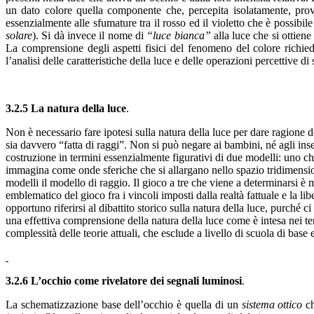
un dato colore quella componente che, percepita isolatamente, prov
essenzialmente alle sfumature tra il rosso ed il violetto che è possib
solare
). Si dà invece il nome di
“luce bianca”
alla luce che si ottiene
La comprensione degli aspetti fisici del fenomeno del colore richied
l’analisi delle caratteristiche della luce e delle operazioni percettive di s
3.2.5 La natura della luce
.
Non è necessario fare ipotesi sulla natura della luce per dare ragione d
sia davvero “fatta di raggi”. Non si può negare ai bambini, né agli i
costruzione in termini essenzialmente figurativi di due modelli: uno ch
immagina come onde sferiche che si allargano nello spazio tridimensio
modelli il modello di raggio. Il gioco a tre che viene a determinarsi 
emblematico del gioco fra i vincoli imposti dalla realtà fattuale e la l
opportuno riferirsi al dibattito storico sulla natura della luce, purch
una effettiva comprensione della natura della luce come è intesa nei t
complessità delle teorie attuali, che esclude a livello di scuola di ba
3.2.6 L’occhio come rivelatore dei segnali luminosi
.
La schematizzazione base dell’occhio è quella di un
sistema ottico
ch