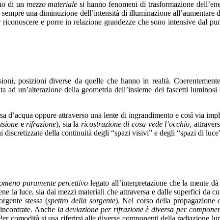
rno di un
mezzo materiale
si hanno fenomeni di trasformazione dell’ener
za sempre una diminuzione dell’intensità di illuminazione all’aumentare d
 riconoscere e porre in relazione grandezze che sono intensive dal pun
oni, posizioni diverse da quelle che hanno in realtà. Coerentemente c
a ad un’alterazione della geometria dell’insieme dei fascetti luminosi 
a d’acqua oppure attraverso una lente di ingrandimento e così via impli
fusione
e
rifrazione
), sia la
ricostruzione di cosa vede l’occhio
, attraver
i discretizzate della continuità degli “spazi visivi” e degli “spazi di luce
omeno puramente percettivo
legato all’interpretazione che la mente dà
ene la luce, sia dai mezzi materiali che attraversa e dalle superfici da c
orgente stessa (
spettro della sorgente
). Nel corso della propagazione
i incontrate. Anche
la deviazione per rifrazione è diversa per componen
. Per comodità si usa riferirsi alle diverse componenti della radiazione l