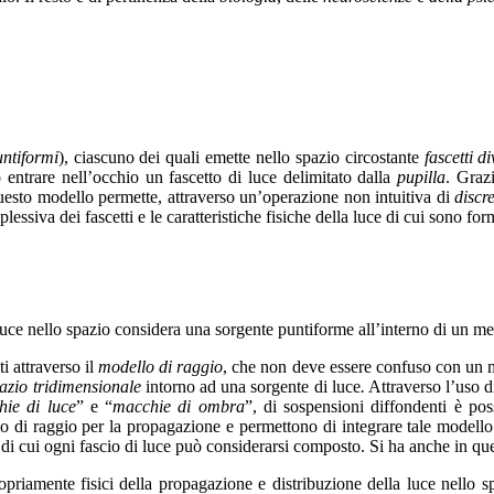
untiformi
), ciascuno dei quali emette nello spazio circostante
fascetti d
 entrare nell’occhio un fascetto di luce delimitato dalla
pupilla
. Grazi
uesto modello permette, attraverso un’operazione non intuitiva di
discr
lessiva dei fascetti e le caratteristiche fisiche della luce di cui sono fo
a luce nello spazio considera una sorgente puntiforme all’interno di un
i attraverso il
modello di raggio
, che non deve essere confuso con un 
pazio tridimensionale
intorno ad una sorgente di luce
.
Attraverso l’uso d
ie di luce
” e “
macchie di ombra
”, di sospensioni diffondenti è poss
di raggio per la propagazione e permettono di integrare tale modello co
ui di cui ogni fascio di luce può considerarsi composto. Si ha anche in qu
ropriamente fisici della propagazione e distribuzione della luce nello 